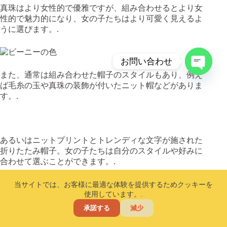
真珠はより女性的で優雅ですが、組み合わせるとより女
性的で魅力的になり、女の子たちはより可愛く見えるよ
うに選びます。.
お問い合わせ
また、通常は組み合わせた帽子のスタイルもあり、例え
チ
ば毛糸の玉や真珠の装飾が付いたニット帽などがありま
ャ
す。.
ッ
テ
ィ
を
あるいはニットプリントとトレンディな文字が施された
開
折りたたみ帽子。女の子たちは自分のスタイルや好みに
き
合わせて選ぶことができます。.
ま
す
2. モノクロームスタイル
当サイトでは、お客様に最適な体験を提供するためクッキーを
使用しています。.
承諾する
減少
ホーム
暗い色の帽子はクールで落ち着きがあり、成熟した印象