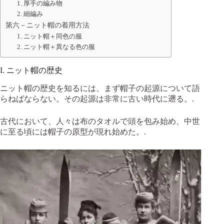
1. 厚手の編み物
2. 細編み
第六－ニット帽の着用方法
1. ニット帽＋同色の服
2. ニット帽＋異なる色の服
I. ニット帽の歴史
ニット帽の歴史を知るには、まず帽子の起源について語
らねばならない。その起源は非常に古い時代に遡る。.
古代において、人々は布のタオルで頭を包み始め、中世
に至る頃には帽子の原型が現れ始めた。.