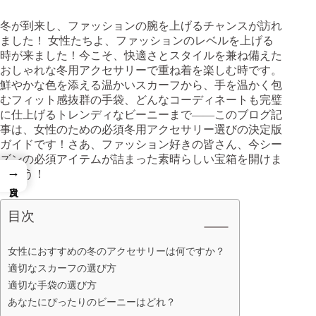
冬が到来し、ファッションの腕を上げるチャンスが訪れ
ました！ 女性たちよ、ファッションのレベルを上げる
時が来ました！今こそ、快適さとスタイルを兼ね備えた
おしゃれな冬用アクセサリーで重ね着を楽しむ時です。
鮮やかな色を添える温かいスカーフから、手を温かく包
むフィット感抜群の手袋、どんなコーディネートも完璧
に仕上げるトレンディなビーニーまで――このブログ記
事は、女性のための必須冬用アクセサリー選びの決定版
ガイドです！さあ、ファッション好きの皆さん、今シー
ズンの必須アイテムが詰まった素晴らしい宝箱を開けま
→
しょう！
目次
女性におすすめの冬のアクセサリーは何ですか？
適切なスカーフの選び方
適切な手袋の選び方
あなたにぴったりのビーニーはどれ？