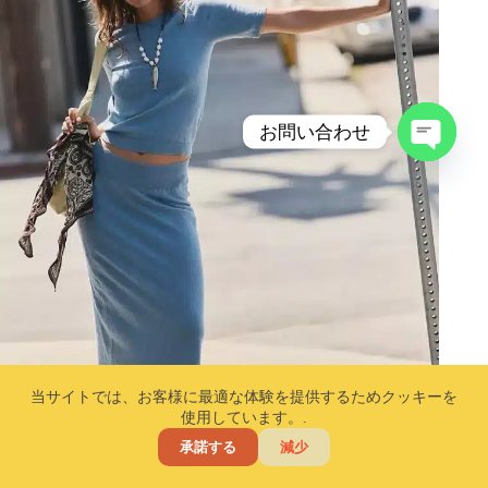
お問い合わせ
チ
ャ
ッ
テ
ィ
を
開
き
ま
す
当サイトでは、お客様に最適な体験を提供するためクッキーを
使用しています。.
ニットセーター＋スカート、女性の定番秋コーデ―シッ
クで若々しい
承諾する
減少
ホーム
2025年12月23日