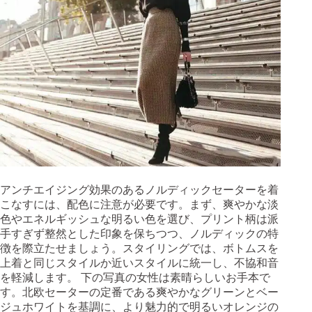
アンチエイジング効果のあるノルディックセーターを着
こなすには、配色に注意が必要です。まず、爽やかな淡
色やエネルギッシュな明るい色を選び、プリント柄は派
手すぎず整然とした印象を保ちつつ、ノルディックの特
徴を際立たせましょう。スタイリングでは、ボトムスを
上着と同じスタイルか近いスタイルに統一し、不協和音
を軽減します。 下の写真の女性は素晴らしいお手本で
す。北欧セーターの定番である爽やかなグリーンとベー
ジュホワイトを基調に、より魅力的で明るいオレンジの