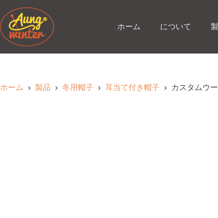
コ
ン
テ
ホーム
について
ン
ツ
へ
ス
キ
ッ
ホーム
製品
冬用帽子
耳当て付き帽子
カスタムウー
プ