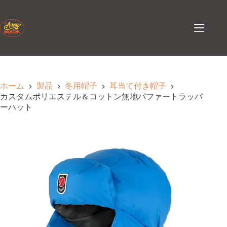
コ
ン
テ
ン
ツ
へ
ス
キ
ホーム
製品
冬用帽子
耳当て付き帽子
ッ
カスタムポリエステル＆コットン無地パファートラッパ
プ
ーハット