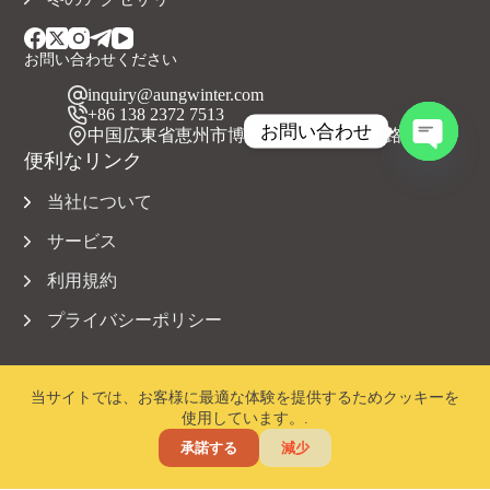
お問い合わせください
inquiry@aungwinter.com
+86 138 2372 7513
お問い合わせ
中国広東省恵州市博羅県元洲鎮上興五路
便利なリンク
チ
ャ
当社について
ッ
テ
サービス
ィ
利用規約
を
開
プライバシーポリシー
き
ま
す
当サイトでは、お客様に最適な体験を提供するためクッキーを
使用しています。.
著作権 © 2023 Aungwinter 全著作権所有。.
承諾する
減少
ホーム