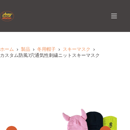
コ
ン
テ
ン
ツ
へ
ス
キ
ホーム
製品
冬用帽子
スキーマスク
ッ
カスタム防風3穴通気性刺繍ニットスキーマスク
プ