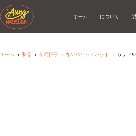
コ
ン
テ
ホーム
について
ン
ツ
へ
ス
キ
ッ
ホーム
製品
冬用帽子
冬のバケットハット
カラフル
プ