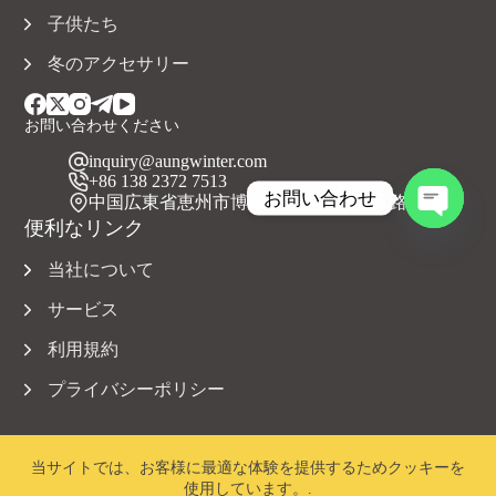
子供たち
冬のアクセサリー
お問い合わせください
inquiry@aungwinter.com
+86 138 2372 7513
お問い合わせ
中国広東省恵州市博羅県元洲鎮上興五路
便利なリンク
チ
ャ
当社について
ッ
テ
サービス
ィ
利用規約
を
開
プライバシーポリシー
き
ま
す
当サイトでは、お客様に最適な体験を提供するためクッキーを
使用しています。.
著作権 © 2023 Aungwinter 全著作権所有。.