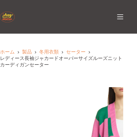
コ
ン
テ
ン
ツ
へ
ス
キ
ホーム
製品
冬用衣類
セーター
ッ
レディース長袖ジャカードオーバーサイズルーズニット
プ
カーディガンセーター