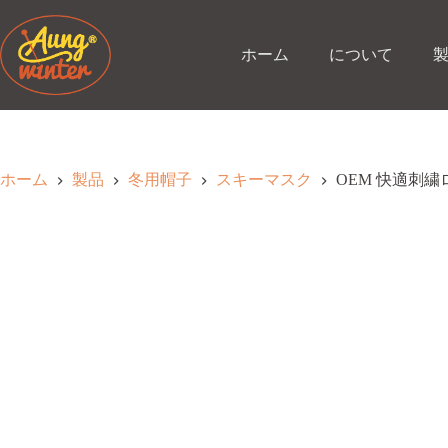
コ
ン
テ
ホーム
について
ン
ツ
へ
ス
キ
ッ
ホーム
製品
冬用帽子
スキーマスク
OEM 快適刺
プ