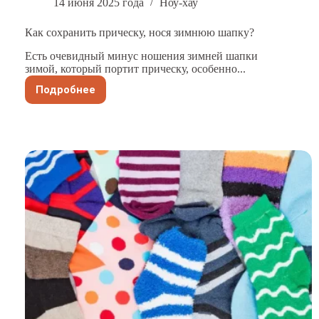
14 июня 2025 года
Ноу-хау
Как сохранить прическу, нося зимнюю шапку?
Есть очевидный минус ношения зимней шапки
зимой, который портит прическу, особенно...
Подробнее
Как
сохранить
прическу,
нося
зимнюю
шапку?