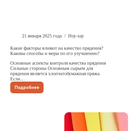
21 января 2025 года
Ноу-хау
Какие факторы влияют на качество прядения?
Каковы способы и меры по его улучшению?
Основные аспекты контроля качества прядения
Сильные стороны Основным сырьем для
прядения является хлопчатобумажная пряжа.
Если…
Подробнее
Какие
факторы
влияют
на
качество
прядения?
Каковы
способы