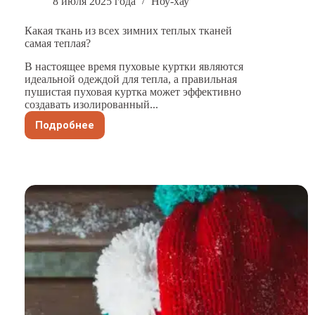
8 июля 2025 года
Ноу-хау
Какая ткань из всех зимних теплых тканей
самая теплая?
В настоящее время пуховые куртки являются
идеальной одеждой для тепла, а правильная
пушистая пуховая куртка может эффективно
создавать изолированный...
Подробнее
Какая
ткань
из
всех
зимних
теплых
тканей
самая
теплая?