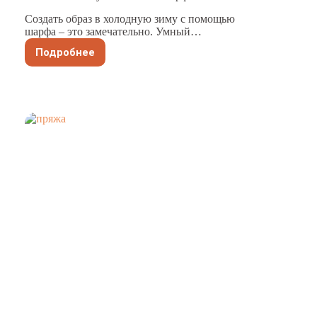
Создать образ в холодную зиму с помощью
шарфа – это замечательно. Умный…
Подробнее
Как
чистить
и
ухаживать
за
шарфами