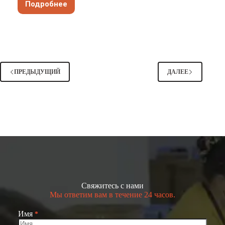
Подробнее
Как
сочетать
шапку-
бейсболку
с
разными
нарядами
ПРЕДЫДУЩИЙ
ДАЛЕЕ
Свяжитесь с нами
Мы ответим вам в течение 24 часов.
Имя
*