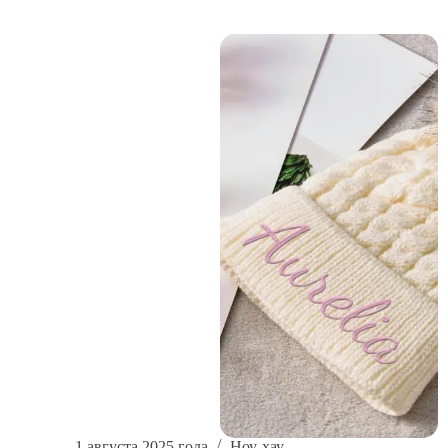
зимних
шапок
на
зиму
2025
года
1 августа 2025 года
Ноу-хау