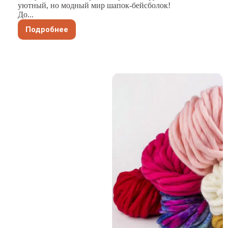
уютный, но модный мир шапок-бейсболок!
До...
Подробнее
Открывая
для
себя
прочность
и
долговечность
различных
материалов
для
зимних
шапок