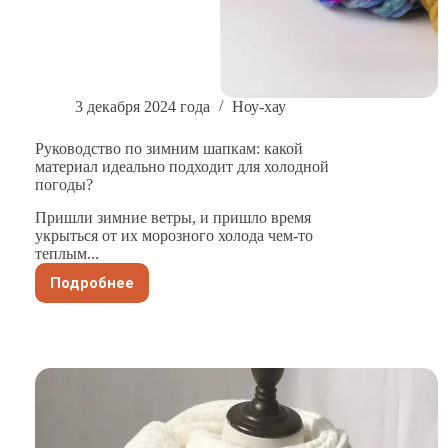
3 декабря 2024 года
Ноу-хау
Руководство по зимним шапкам: какой
материал идеально подходит для холодной
погоды?
Пришли зимние ветры, и пришло время
укрыться от их морозного холода чем-то
теплым...
Подробнее
Руководство
по
зимним
шапкам:
какой
материал
идеально
подходит
для