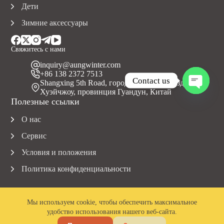
Дети
Зимние аксессуары
Свяжитесь с нами
inquiry@aungwinter.com
+86 138 2372 7513
Contact us
Shangxing 5th Road, город Юаньчжоу, уезд Болуо,
Хуэйчжоу, провинция Гуандун, Китай
O
Полезные ссылки
p
e
О нас
n
c
Сервис
h
a
Условия и положения
t
Политика конфиденциальности
y
Мы используем cookie, чтобы обеспечить максимальное
удобство использования нашего веб-сайта.
Авторские права © 2023 Aungwinter. Все права защищены.