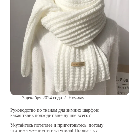
холодной
погоды?
3 декабря 2024 года
Ноу-хау
Руководство по тканям для зимних шарфов:
какая ткань подходит мне лучше всего?
Укутайтесь потеплее и приготовьтесь, потому
что зима уже почти наступила! Прощаясь с