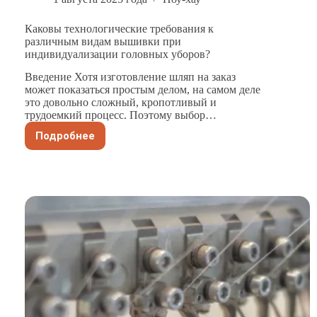
Каковы технологические требования к
различным видам вышивки при
индивидуализации головных уборов?
Введение Хотя изготовление шляп на заказ
может показаться простым делом, на самом деле
это довольно сложный, кропотливый и
трудоемкий процесс. Поэтому выбор…
Подробнее
Каковы
технологические
требования
к
различным
видам
вышивки
при
индивидуализации
головных
уборов?