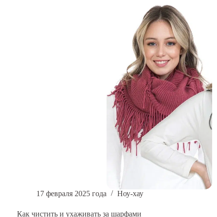
руководство
по
материалам
для
комфорта
и
производительности
17 февраля 2025 года
Ноу-хау
Как чистить и ухаживать за шарфами