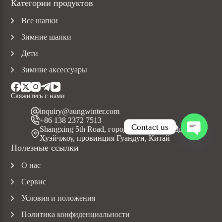
Категории продуктов
Все шапки
Зимние шапки
Дети
Зимние аксессуары
Свяжитесь с нами
inquiry@aungwinter.com
+86 138 2372 7513
Contact us
Shangxing 5th Road, город Юаньчжоу, уезд Болуо,
Хуэйчжоу, провинция Гуандун, Китай
O
Полезные ссылки
p
e
О нас
n
c
Сервис
h
a
Условия и положения
t
Политика конфиденциальности
y