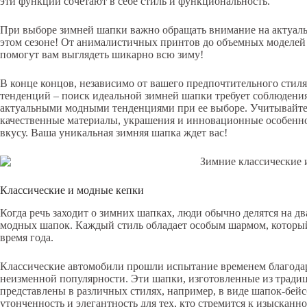
эти функции сочетают в себе стиль и функциональность.
При выборе зимней шапки важно обращать внимание на актуаль
этом сезоне! От анималистичных принтов до объемных моделей 
помогут вам выглядеть шикарно всю зиму!
В конце концов, независимо от вашего предпочтительного стил
тенденций – поиск идеальной зимней шапки требует соблюдени
актуальными модными тенденциями при ее выборе. Учитывайте 
качественные материалы, украшения и инновационные особенно
вкусу. Ваша уникальная зимняя шапка ждет вас!
Классические и модные кепки
Когда речь заходит о зимних шапках, люди обычно делятся на д
модных шапок. Каждый стиль обладает особым шармом, который
время года.
Классические автомобили прошли испытание временем благодар
неизменной популярности. Эти шапки, изготовленные из традиц
представлены в различных стилях, например, в виде шапок-бейс
утонченность и элегантность для тех, кто стремится к изысканн