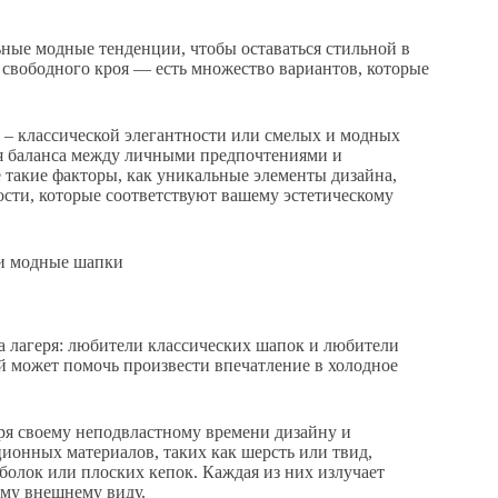
ные модные тенденции, чтобы оставаться стильной в
свободного кроя — есть множество вариантов, которые
я – классической элегантности или смелых и модных
я баланса между личными предпочтениями и
такие факторы, как уникальные элементы дизайна,
сти, которые соответствуют вашему эстетическому
ва лагеря: любители классических шапок и любители
 может помочь произвести впечатление в холодное
я своему неподвластному времени дизайну и
ионных материалов, таких как шерсть или твид,
болок или плоских кепок. Каждая из них излучает
ому внешнему виду.