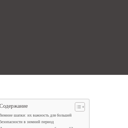
Содержание
Зимние шапки: их важность для большей
безопасности в зимний период