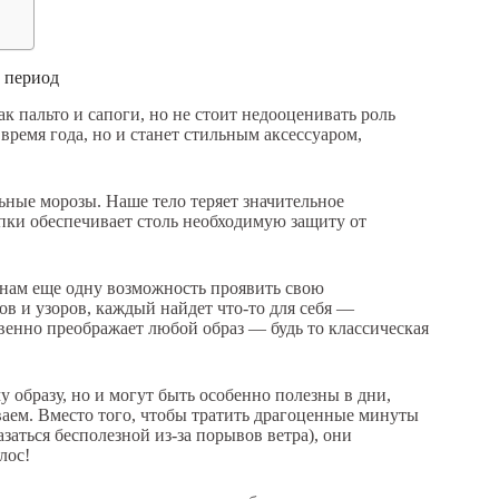
 период
ак пальто и сапоги, но не стоит недооценивать роль
время года, но и станет стильным аксессуаром,
ные морозы. Наше тело теряет значительное
апки обеспечивает столь необходимую защиту от
нам еще одну возможность проявить свою
ов и узоров, каждый найдет что-то для себя —
енно преображает любой образ — будь то классическая
 образу, но и могут быть особенно полезны в дни,
ваем. Вместо того, чтобы тратить драгоценные минуты
заться бесполезной из-за порывов ветра), они
лос!