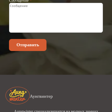
Сообщение
*
Отправить
Аунгвинтер
Aungwinter специализируется на модных зимних