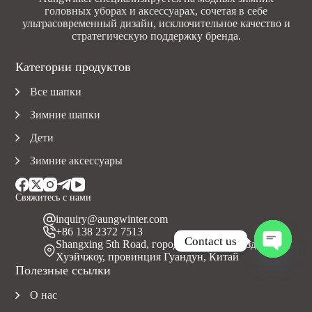
головных уборах и аксессуарах, сочетая в себе
ультрасовременный дизайн, исключительное качество и
стратегическую поддержку бренда.
Категории продуктов
Все шапки
Зимние шапки
Дети
Зимние аксессуары
Свяжитесь с нами
inquiry@aungwinter.com
+86 138 2372 7513
Contact us
Shangxing 5th Road, город Юаньчжоу, уезд Болуо,
Хуэйчжоу, провинция Гуандун, Китай
O
Полезные ссылки
p
e
О нас
n