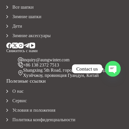
Все шапки
Зимние шапки
Дети
Зимние аксессуары
Свяжитесь с нами
inquiry@aungwinter.com
+86 138 2372 7513
Contact us
Shangxing 5th Road, город Юаньчжоу, уезд Болуо,
Хуэйчжоу, провинция Гуандун, Китай
O
Полезные ссылки
p
e
О нас
n
c
Сервис
h
a
Условия и положения
t
Политика конфиденциальности
y