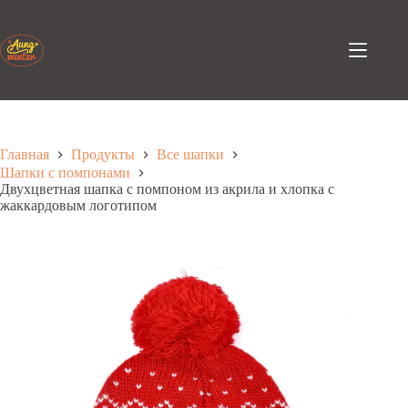
Перейти
к
содержанию
Главная
Продукты
Все шапки
Шапки с помпонами
Двухцветная шапка с помпоном из акрила и хлопка с
жаккардовым логотипом