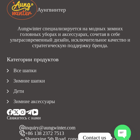
Аунгвинтер
Aungwinter специализируется на модных зимних
головных уборах и аксессуарах, сочетая в себе
ультрасовременный дизайн, исключительное качество и
стратегическую поддержку бренда.
Категории продуктов
Все шапки
Зимние шапки
Дети
Зимние аксессуары
Свяжитесь с нами
inquiry@aungwinter.com
+86 138 2372 7513
Contact us
Shangxing 5th Road, город Юаньчжоу, уезд Болуо,