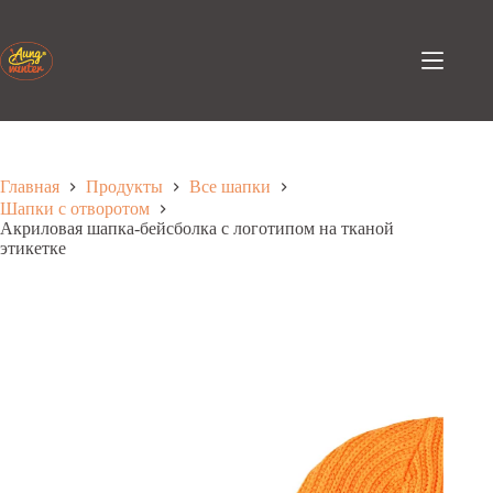
Перейти
к
содержанию
Главная
Продукты
Все шапки
Шапки с отворотом
Акриловая шапка-бейсболка с логотипом на тканой
этикетке