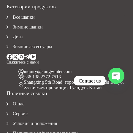
Категории продуктов
Все шапки
Зимние шапки
Дети
Зимние аксессуары
Свяжитесь с нами
inquiry@aungwinter.com
+86 138 2372 7513
Contact us
Shangxing 5th Road, город Юаньчжоу, уезд Болуо,
Хуэйчжоу, провинция Гуандун, Китай
O
Полезные ссылки
p
e
О нас
n
c
Сервис
h
a
Условия и положения
t