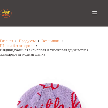
Перейти
к
содержанию
Главная
Продукты
Все шапки
Шапки без отворота
Индивидуальная акриловая и хлопковая двухцветная
жаккардовая модная шапка