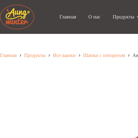
Перейти
к
содержанию
Главная
О нас
Продукты
Главная
Продукты
Все шапки
Шапки с отворотом
Ак