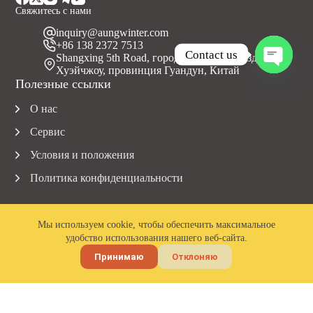
Свяжитесь с нами
inquiry@aungwinter.com
+86 138 2372 7513
Contact us
Shangxing 5th Road, город Юаньчжоу, уезд Болуо,
Хуэйчжоу, провинция Гуандун, Китай
O
Полезные ссылки
p
e
О нас
n
c
Сервис
h
a
Условия и положения
t
Политика конфиденциальности
y
Мы используем cookie, чтобы обеспечить максимальное
удобство использования нашего веб-сайта.
Авторские права © 2023 Aungwinter. Все права защищены.
Принимаю
Отклоняю
Электронная
Главная
почта
Телефон