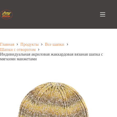
Перейти
к
содержанию
Главная
Продукты
Все шапки
Шапки с отворотом
Индивидуальная акриловая жаккардовая вязаная шапка с
мягкими манжетами