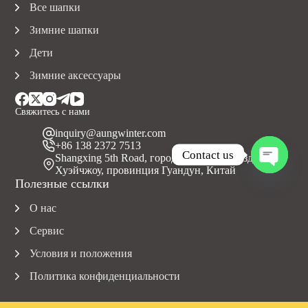
Все шапки
Зимние шапки
Дети
Зимние аксессуары
Свяжитесь с нами
inquiry@aungwinter.com
+86 138 2372 7513
Contact us
Shangxing 5th Road, город Юаньчжоу, уезд Болуо,
Хуэйчжоу, провинция Гуандун, Китай
O
Полезные ссылки
p
e
О нас
n
c
Сервис
h
a
Условия и положения
t
Политика конфиденциальности
y