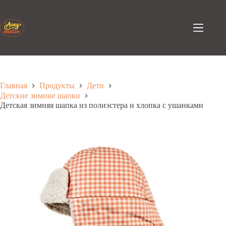
Перейти
к
содержанию
Главная
Продукты
Дети
Детские зимние шапки
Детская зимняя шапка из полиэстера и хлопка с ушанками