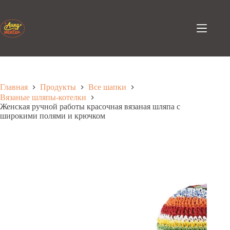
Перейти
к
содержанию
Главная
Продукты
Все шапки
Вязаные шляпы-котелки
Женская ручной работы красочная вязаная шляпа с
широкими полями и крючком