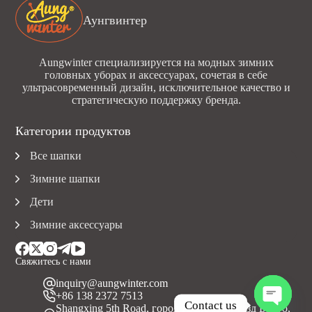
Аунгвинтер
Aungwinter специализируется на модных зимних
головных уборах и аксессуарах, сочетая в себе
ультрасовременный дизайн, исключительное качество и
стратегическую поддержку бренда.
Категории продуктов
Все шапки
Зимние шапки
Дети
Зимние аксессуары
Свяжитесь с нами
inquiry@aungwinter.com
+86 138 2372 7513
Contact us
Shangxing 5th Road, город Юаньчжоу, уезд Болуо,