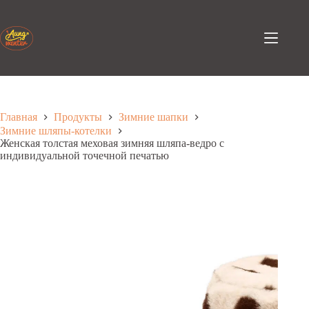
Перейти
к
содержанию
Главная
Продукты
Зимние шапки
Зимние шляпы-котелки
Женская толстая меховая зимняя шляпа-ведро с
индивидуальной точечной печатью