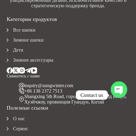
ультрасовременный дизайн, исключительное качество и
стратегическую поддержку бренда.
Категории продуктов
Все шапки
Зимние шапки
Дети
Зимние аксессуары
Свяжитесь с нами
inquiry@aungwinter.com
+86 138 2372 7513
Contact us
Shangxing 5th Road, город Юаньчжоу, уезд Болуо,
Хуэйчжоу, провинция Гуандун, Китай
O
Полезные ссылки
p
e
О нас
n
c
Сервис
h