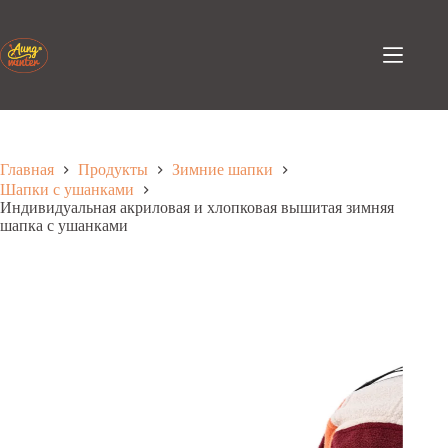
Перейти
к
содержанию
Главная
Продукты
Зимние шапки
Шапки с ушанками
Индивидуальная акриловая и хлопковая вышитая зимняя
шапка с ушанками