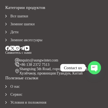
Категории продуктов
Все шапки
Зимние шапки
Дети
Зимние аксессуары
Свяжитесь с нами
inquiry@aungwinter.com
+86 138 2372 7513
Contact us
Shangxing 5th Road, город Юаньчжоу, уезд Болуо,
Хуэйчжоу, провинция Гуандун, Китай
O
Полезные ссылки
p
e
О нас
n
c
Сервис
h
a
Условия и положения
t