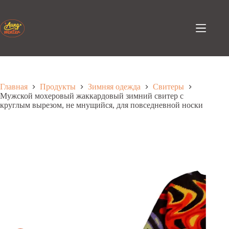
Перейти
к
содержанию
Главная
Продукты
Зимняя одежда
Свитеры
Мужской мохеровый жаккардовый зимний свитер с
круглым вырезом, не мнущийся, для повседневной носки