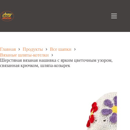
Перейти
к
содержанию
Главная
Продукты
Все шапки
Вязаные шляпы-котелки
Шерстяная вязаная нашивка с ярким цветочным узором,
связанная крючком, шляпа-козырек