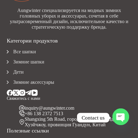
Aungwinter специализируется на модных зимних
головных уборах и аксессуарах, сочетая в себе
ультрасовременный дизайн, исключительное качество и
стратегическую поддержку бренда.
Категории продуктов
Все шапки
Зимние шапки
Дети
Зимние аксессуары
Свяжитесь с нами
inquiry@aungwinter.com
+86 138 2372 7513
Contact us
Shangxing 5th Road, город Юаньчжоу, уезд Болуо,
Хуэйчжоу, провинция Гуандун, Китай
O
Полезные ссылки
p