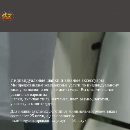
Перейти
к
содержанию
Индивидуальные шапки и вязаные аксессуары
Мы предоставляем комплексные услуги по индивидуальному
заказу на шапки и вязаные аксессуары. Вы можете заказать
различные варианты
шапки, включая стиль, материал, цвет, размер, логотип,
упаковку и многое другое.
Для индивидуальных логотипов минимальный объем заказа
составляет 25 штук, а для полностью
индивидуализированных услуг — 50 штук.