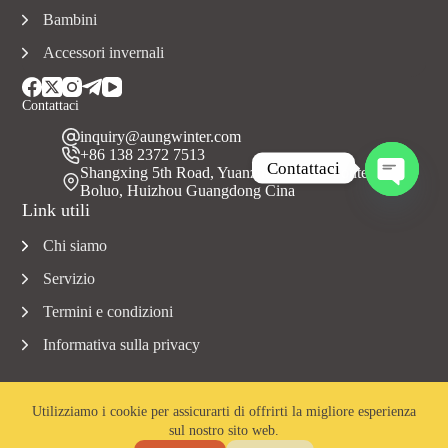
Bambini
Accessori invernali
Contattaci
inquiry@aungwinter.com
+86 138 2372 7513
Contattaci
Shangxing 5th Road, Yuanzhou Town, Contea di
Boluo, Huizhou Guangdong Cina
A
Link utili
p
r
Chi siamo
i
c
Servizio
h
a
Termini e condizioni
t
Informativa sulla privacy
y
Utilizziamo i cookie per assicurarti di offrirti la migliore esperienza
sul nostro sito web.
Copyright © 2023 Aungwinter tutti i diritti riservati.