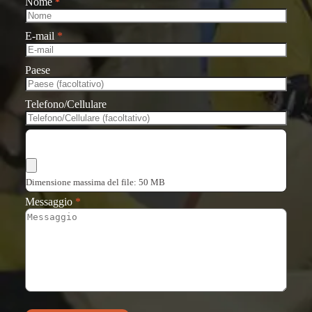
Nome
*
E-mail
*
Paese
Telefono/Cellulare
Scegli i file
Dimensione massima del file: 50 MB
Messaggio
*