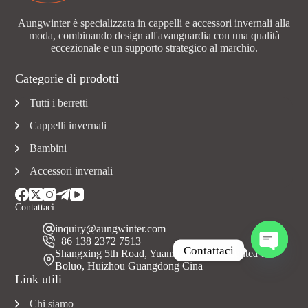
Aungwinter è specializzata in cappelli e accessori invernali alla
moda, combinando design all'avanguardia con una qualità
eccezionale e un supporto strategico al marchio.
Categorie di prodotti
Tutti i berretti
Cappelli invernali
Bambini
Accessori invernali
Contattaci
inquiry@aungwinter.com
+86 138 2372 7513
Contattaci
Shangxing 5th Road, Yuanzhou Town, Contea di
Boluo, Huizhou Guangdong Cina
A
Link utili
p
r
Chi siamo