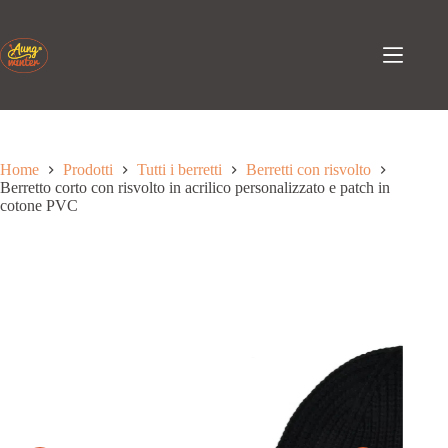
Passa
al
contenuto
Home
Prodotti
Tutti i berretti
Berretti con risvolto
Berretto corto con risvolto in acrilico personalizzato e patch in
cotone PVC