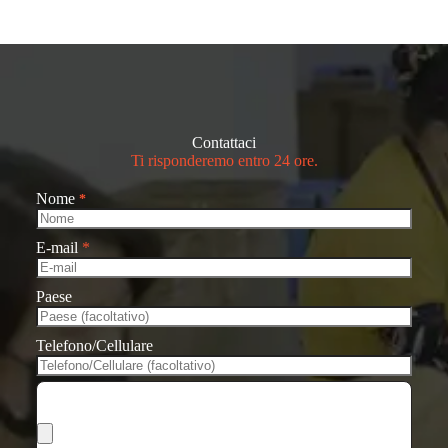
Contattaci
Ti risponderemo entro 24 ore.
Nome
*
E-mail
*
Paese
Telefono/Cellulare
Scegli i file