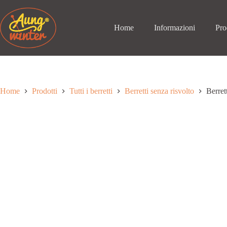
Passa
al
contenuto
Home
Informazioni
Pro
Home
Prodotti
Tutti i berretti
Berretti senza risvolto
Berret