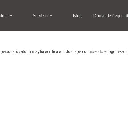
dotti
Servizio
Blog
Domande frequent
 personalizzato in maglia acrilica a nido d'ape con risvolto e logo tessut