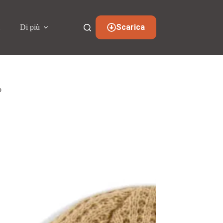
Scarica
i
Di più
o