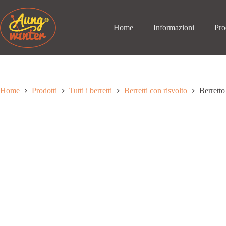
Passa
al
contenuto
Home
Informazioni
Pro
Home
Prodotti
Tutti i berretti
Berretti con risvolto
Berretto