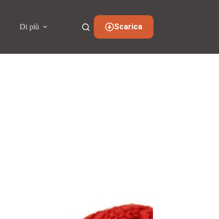
Scarica
i
Di più