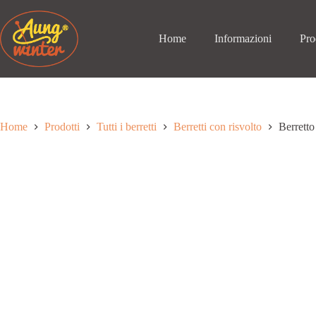
Passa
al
contenuto
Home
Informazioni
Pro
Home
Prodotti
Tutti i berretti
Berretti con risvolto
Berretto