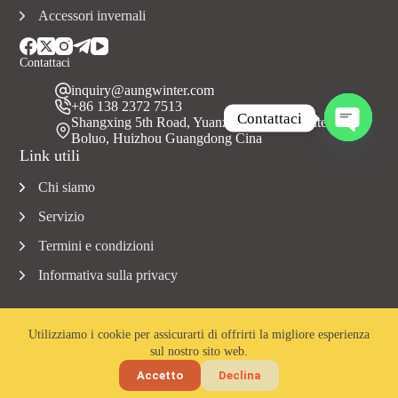
Accessori invernali
Contattaci
inquiry@aungwinter.com
+86 138 2372 7513
Contattaci
Shangxing 5th Road, Yuanzhou Town, Contea di
Boluo, Huizhou Guangdong Cina
A
Link utili
p
r
Chi siamo
i
c
Servizio
h
a
Termini e condizioni
t
Informativa sulla privacy
y
Utilizziamo i cookie per assicurarti di offrirti la migliore esperienza
sul nostro sito web.
Copyright © 2023 Aungwinter tutti i diritti riservati.
Accetto
Declina
Home