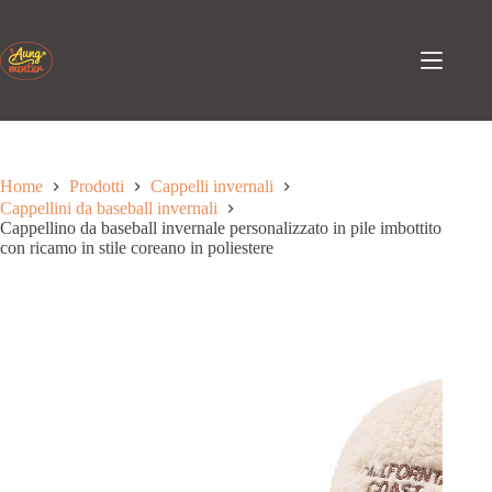
Passa
al
contenuto
Home
Prodotti
Cappelli invernali
Cappellini da baseball invernali
Cappellino da baseball invernale personalizzato in pile imbottito
con ricamo in stile coreano in poliestere