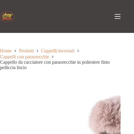
Passa
al
contenuto
Home
Prodotti
Cappelli invernali
Cappelli con paraorecchie
Cappello da cacciatore con paraorecchie in poliestere finto
pelliccia liscio