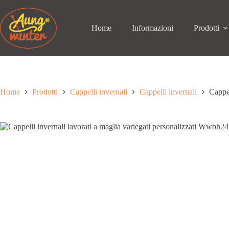
Passa
al
contenuto
Home
Informazioni
Prodotti
Home
Prodotti
Cappelli invernali
Cappelli invernali
Cappel