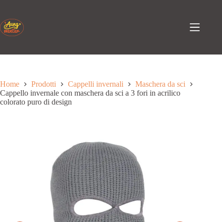
Passa
al
contenuto
Home
Prodotti
Cappelli invernali
Maschera da sci
Cappello invernale con maschera da sci a 3 fori in acrilico
colorato puro di design