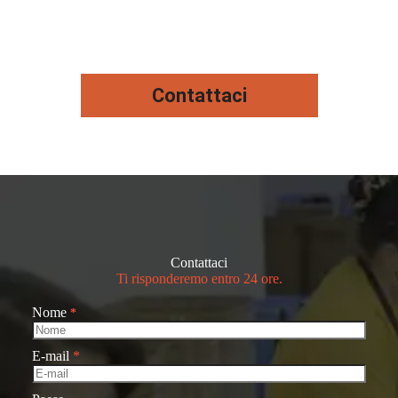
Contattaci
Contattaci
Ti risponderemo entro 24 ore.
Nome
*
E-mail
*