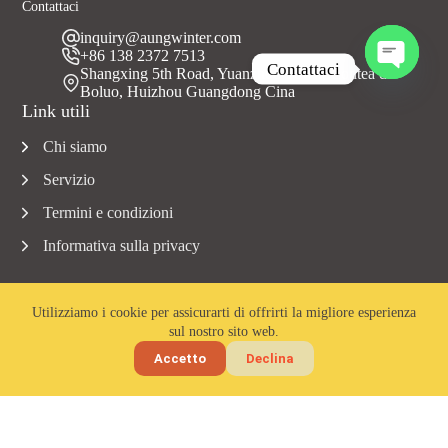
Contattaci
inquiry@aungwinter.com
+86 138 2372 7513
Contattaci
Shangxing 5th Road, Yuanzhou Town, Contea di
Boluo, Huizhou Guangdong Cina
A
Link utili
p
r
Chi siamo
i
c
Servizio
h
a
Termini e condizioni
t
Informativa sulla privacy
y
Utilizziamo i cookie per assicurarti di offrirti la migliore esperienza
sul nostro sito web.
Copyright © 2023 Aungwinter tutti i diritti riservati.
Accetto
Declina
Home
E-mail