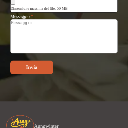
Dimensione massima del file: 50 MB
Messaggio
*
Invia
Aungwinter