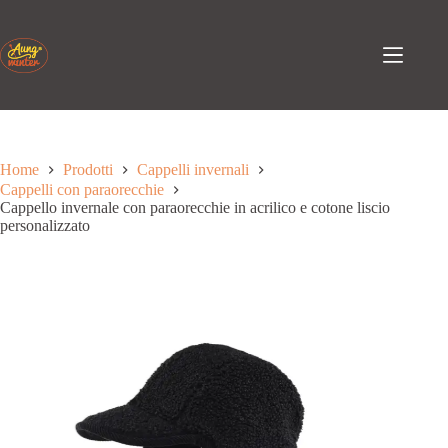
Passa
al
contenuto
Home
Prodotti
Cappelli invernali
Cappelli con paraorecchie
Cappello invernale con paraorecchie in acrilico e cotone liscio
personalizzato