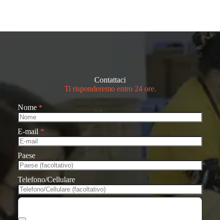
Contattaci
Ti risponderemo entro 24 ore.
Nome
*
E-mail
*
Paese
Telefono/Cellulare
Scegli i file