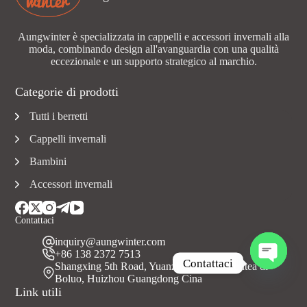
Aungwinter è specializzata in cappelli e accessori invernali alla
moda, combinando design all'avanguardia con una qualità
eccezionale e un supporto strategico al marchio.
Categorie di prodotti
Tutti i berretti
Cappelli invernali
Bambini
Accessori invernali
Contattaci
inquiry@aungwinter.com
+86 138 2372 7513
Contattaci
Shangxing 5th Road, Yuanzhou Town, Contea di
Boluo, Huizhou Guangdong Cina
A
Link utili
p