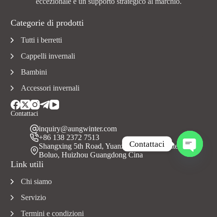
eccezionale e un supporto strategico al marchio.
Categorie di prodotti
Tutti i berretti
Cappelli invernali
Bambini
Accessori invernali
Contattaci
inquiry@aungwinter.com
+86 138 2372 7513
Contattaci
Shangxing 5th Road, Yuanzhou Town, Contea di
A
Boluo, Huizhou Guangdong Cina
p
Link utili
r
i
Chi siamo
c
h
Servizio
a
t
Termini e condizioni