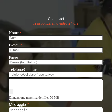
Contattaci
Ti risponderemo entro 24 ore.
Nome
*
E-mail
*
Paese
Telefono/Cellulare
Scegli i file
Dimensione massima del file: 50 MB
Messaggio
*