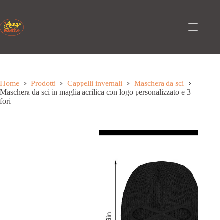
Passa
al
contenuto
Home
Prodotti
Cappelli invernali
Maschera da sci
Maschera da sci in maglia acrilica con logo personalizzato e 3
fori