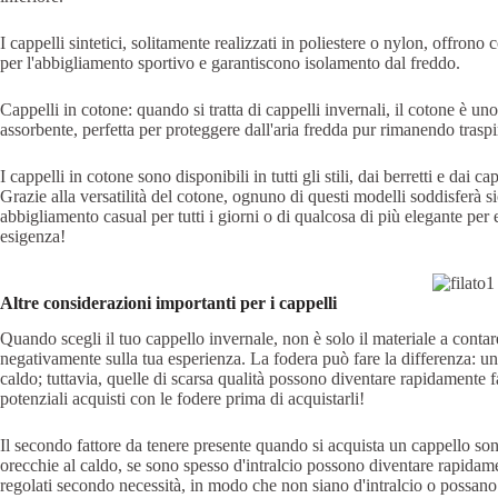
I cappelli sintetici, solitamente realizzati in poliestere o nylon, offron
per l'abbigliamento sportivo e garantiscono isolamento dal freddo.
Cappelli in cotone: quando si tratta di cappelli invernali, il cotone è uno 
assorbente, perfetta per proteggere dall'aria fredda pur rimanendo trasp
I cappelli in cotone sono disponibili in tutti gli stili, dai berretti e dai
Grazie alla versatilità del cotone, ognuno di questi modelli soddisferà sic
abbigliamento casual per tutti i giorni o di qualcosa di più elegante per e
esigenza!
Altre considerazioni importanti per i cappelli
Quando scegli il tuo cappello invernale, non è solo il materiale a contar
negativamente sulla tua esperienza. La fodera può fare la differenza: un
caldo; tuttavia, quelle di scarsa qualità possono diventare rapidamente
potenziali acquisti con le fodere prima di acquistarli!
Il secondo fattore da tenere presente quando si acquista un cappello so
orecchie al caldo, se sono spesso d'intralcio possono diventare rapidame
regolati secondo necessità, in modo che non siano d'intralcio o possano