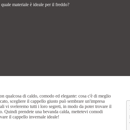
 quale materiale è ideale per il freddo?
o con qualcosa di caldo, comodo ed elegante: cosa c'è di meglio
rcato, scegliere il cappello giusto può sembrare un'impresa
i vi sveleremo tutti i loro segreti, in modo da poter trovare il
tto. Quindi prendete una bevanda calda, mettetevi comodi
vare il cappello invernale ideale!