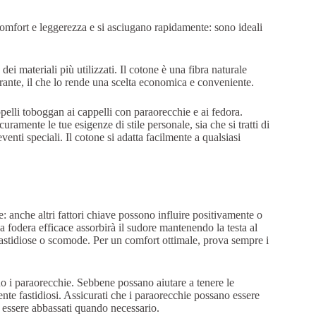
o comfort e leggerezza e si asciugano rapidamente: sono ideali
dei materiali più utilizzati. Il cotone è una fibra naturale
irante, il che lo rende una scelta economica e conveniente.
 cappelli toboggan ai cappelli con paraorecchie e ai fedora.
uramente le tue esigenze di stile personale, sia che si tratti di
venti speciali. Il cotone si adatta facilmente a qualsiasi
e: anche altri fattori chiave possono influire positivamente o
a fodera efficace assorbirà il sudore mantenendo la testa al
 fastidiose o scomode. Per un comfort ottimale, prova sempre i
no i paraorecchie. Sebbene possano aiutare a tenere le
nte fastidiosi. Assicurati che i paraorecchie possano essere
 essere abbassati quando necessario.