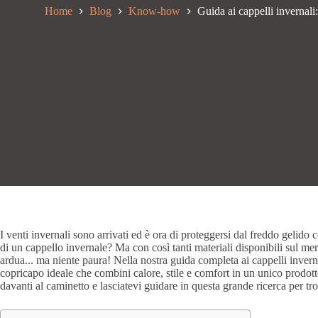
Home
Blog
Know-how
Guida ai cappelli invernali:
I venti invernali sono arrivati ed è ora di proteggersi dal freddo gelid
di un cappello invernale? Ma con così tanti materiali disponibili sul me
ardua... ma niente paura! Nella nostra guida completa ai cappelli invernal
copricapo ideale che combini calore, stile e comfort in un unico prodo
davanti al caminetto e lasciatevi guidare in questa grande ricerca per tro