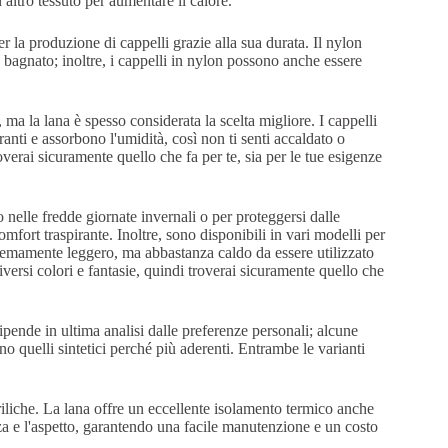
 altro tessuto per aumentare il calore.
er la produzione di cappelli grazie alla sua durata. Il nylon
 bagnato; inoltre, i cappelli in nylon possono anche essere
i, ma la lana è spesso considerata la scelta migliore. I cappelli
nti e assorbono l'umidità, così non ti senti accaldato o
overai sicuramente quello che fa per te, sia per le tue esigenze
ldo nelle fredde giornate invernali o per proteggersi dalle
mfort traspirante. Inoltre, sono disponibili in vari modelli per
stremamente leggero, ma abbastanza caldo da essere utilizzato
iversi colori e fantasie, quindi troverai sicuramente quello che
 dipende in ultima analisi dalle preferenze personali; alcune
o quelli sintetici perché più aderenti. Entrambe le varianti
criliche. La lana offre un eccellente isolamento termico anche
za e l'aspetto, garantendo una facile manutenzione e un costo