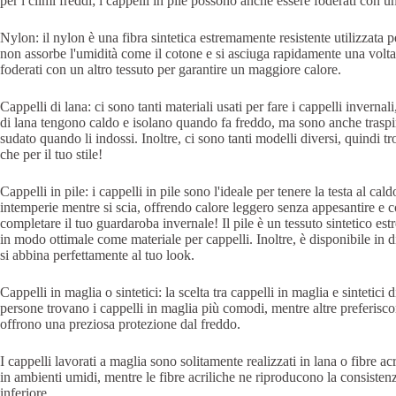
per i climi freddi; i cappelli in pile possono anche essere foderati con un
Nylon: il nylon è una fibra sintetica estremamente resistente utilizzata p
non assorbe l'umidità come il cotone e si asciuga rapidamente una volta
foderati con un altro tessuto per garantire un maggiore calore.
Cappelli di lana: ci sono tanti materiali usati per fare i cappelli invernal
di lana tengono caldo e isolano quando fa freddo, ma sono anche traspira
sudato quando li indossi. Inoltre, ci sono tanti modelli diversi, quindi tr
che per il tuo stile!
Cappelli in pile: i cappelli in pile sono l'ideale per tenere la testa al ca
intemperie mentre si scia, offrendo calore leggero senza appesantire e co
completare il tuo guardaroba invernale! Il pile è un tessuto sintetico e
in modo ottimale come materiale per cappelli. Inoltre, è disponibile in d
si abbina perfettamente al tuo look.
Cappelli in maglia o sintetici: la scelta tra cappelli in maglia e sintetici
persone trovano i cappelli in maglia più comodi, mentre altre preferiscon
offrono una preziosa protezione dal freddo.
I cappelli lavorati a maglia sono solitamente realizzati in lana o fibre a
in ambienti umidi, mentre le fibre acriliche ne riproducono la consisten
inferiore.