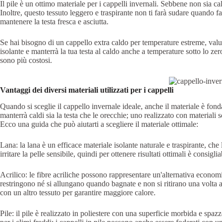
Il pile è un ottimo materiale per i cappelli invernali. Sebbene non sia c
Inoltre, questo tessuto leggero e traspirante non ti farà sudare quando fa
mantenere la testa fresca e asciutta.
Se hai bisogno di un cappello extra caldo per temperature estreme, valu
isolante e manterrà la tua testa al caldo anche a temperature sotto lo z
sono più costosi.
Vantaggi dei diversi materiali utilizzati per i cappelli
Quando si sceglie il cappello invernale ideale, anche il materiale è fon
manterrà caldi sia la testa che le orecchie; uno realizzato con materiali s
Ecco una guida che può aiutarti a scegliere il materiale ottimale:
Lana: la lana è un efficace materiale isolante naturale e traspirante, che 
irritare la pelle sensibile, quindi per ottenere risultati ottimali è consigl
Acrilico: le fibre acriliche possono rappresentare un'alternativa economi
restringono né si allungano quando bagnate e non si ritirano una volta as
con un altro tessuto per garantire maggiore calore.
Pile: il pile è realizzato in poliestere con una superficie morbida e spa