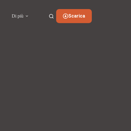
Scarica
i
Di più