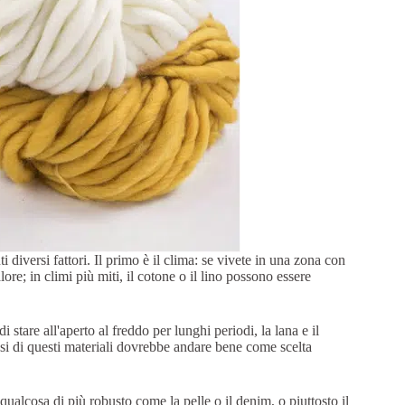
 diversi fattori. Il primo è il clima: se vivete in una zona con
lore; in climi più miti, il cotone o il lino possono essere
 stare all'aperto al freddo per lunghi periodi, la lana e il
asi di questi materiali dovrebbe andare bene come scelta
 qualcosa di più robusto come la pelle o il denim, o piuttosto il