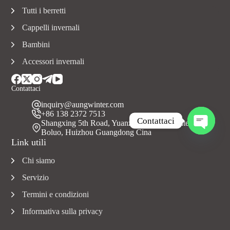
Tutti i berretti
Cappelli invernali
Bambini
Accessori invernali
Contattaci
inquiry@aungwinter.com
+86 138 2372 7513
Contattaci
Shangxing 5th Road, Yuanzhou Town, Contea di
Boluo, Huizhou Guangdong Cina
A
Link utili
p
r
Chi siamo
i
c
Servizio
h
a
Termini e condizioni
t
Informativa sulla privacy
y