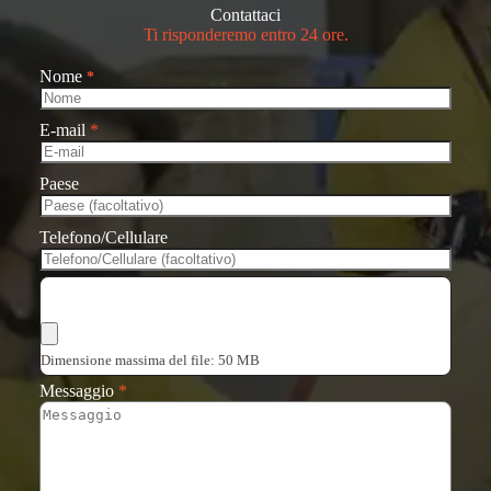
Contattaci
Ti risponderemo entro 24 ore.
Nome
*
E-mail
*
Paese
Telefono/Cellulare
Scegli i file
Dimensione massima del file: 50 MB
Messaggio
*