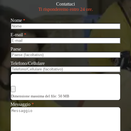
Contattaci
Ti risponderemo entro 24 ore.
Nome
*
E-mail
*
Paese
Telefono/Cellulare
Scegli i file
Dimensione massima del file: 50 MB
Messaggio
*