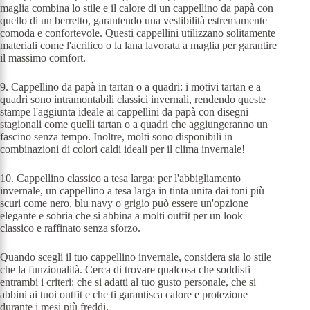
maglia combina lo stile e il calore di un cappellino da papà con
quello di un berretto, garantendo una vestibilità estremamente
comoda e confortevole. Questi cappellini utilizzano solitamente
materiali come l'acrilico o la lana lavorata a maglia per garantire
il massimo comfort.
9. Cappellino da papà in tartan o a quadri: i motivi tartan e a
quadri sono intramontabili classici invernali, rendendo queste
stampe l'aggiunta ideale ai cappellini da papà con disegni
stagionali come quelli tartan o a quadri che aggiungeranno un
fascino senza tempo. Inoltre, molti sono disponibili in
combinazioni di colori caldi ideali per il clima invernale!
10. Cappellino classico a tesa larga: per l'abbigliamento
invernale, un cappellino a tesa larga in tinta unita dai toni più
scuri come nero, blu navy o grigio può essere un'opzione
elegante e sobria che si abbina a molti outfit per un look
classico e raffinato senza sforzo.
Quando scegli il tuo cappellino invernale, considera sia lo stile
che la funzionalità. Cerca di trovare qualcosa che soddisfi
entrambi i criteri: che si adatti al tuo gusto personale, che si
abbini ai tuoi outfit e che ti garantisca calore e protezione
durante i mesi più freddi.