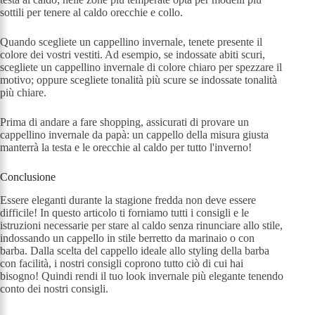
sottili per tenere al caldo orecchie e collo.
Quando scegliete un cappellino invernale, tenete presente il
colore dei vostri vestiti. Ad esempio, se indossate abiti scuri,
scegliete un cappellino invernale di colore chiaro per spezzare il
motivo; oppure scegliete tonalità più scure se indossate tonalità
più chiare.
Prima di andare a fare shopping, assicurati di provare un
cappellino invernale da papà: un cappello della misura giusta
manterrà la testa e le orecchie al caldo per tutto l'inverno!
Conclusione
Essere eleganti durante la stagione fredda non deve essere
difficile! In questo articolo ti forniamo tutti i consigli e le
istruzioni necessarie per stare al caldo senza rinunciare allo stile,
indossando un cappello in stile berretto da marinaio o con
barba. Dalla scelta del cappello ideale allo styling della barba
con facilità, i nostri consigli coprono tutto ciò di cui hai
bisogno! Quindi rendi il tuo look invernale più elegante tenendo
conto dei nostri consigli.