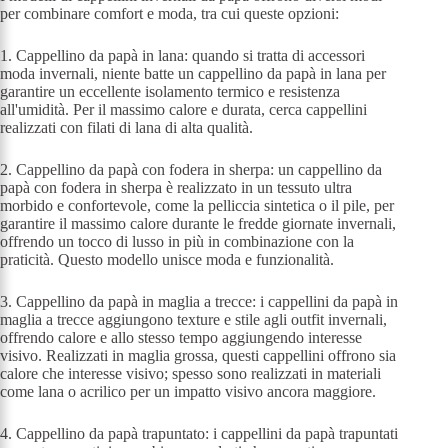
per combinare comfort e moda, tra cui queste opzioni:
1. Cappellino da papà in lana: quando si tratta di accessori
moda invernali, niente batte un cappellino da papà in lana per
garantire un eccellente isolamento termico e resistenza
all'umidità. Per il massimo calore e durata, cerca cappellini
realizzati con filati di lana di alta qualità.
2. Cappellino da papà con fodera in sherpa: un cappellino da
papà con fodera in sherpa è realizzato in un tessuto ultra
morbido e confortevole, come la pelliccia sintetica o il pile, per
garantire il massimo calore durante le fredde giornate invernali,
offrendo un tocco di lusso in più in combinazione con la
praticità. Questo modello unisce moda e funzionalità.
3. Cappellino da papà in maglia a trecce: i cappellini da papà in
maglia a trecce aggiungono texture e stile agli outfit invernali,
offrendo calore e allo stesso tempo aggiungendo interesse
visivo. Realizzati in maglia grossa, questi cappellini offrono sia
calore che interesse visivo; spesso sono realizzati in materiali
come lana o acrilico per un impatto visivo ancora maggiore.
4. Cappellino da papà trapuntato: i cappellini da papà trapuntati