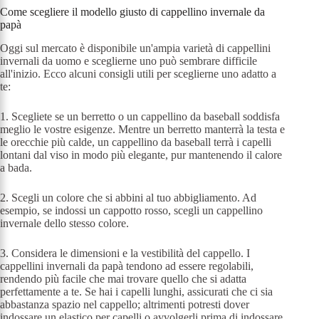
Come scegliere il modello giusto di cappellino invernale da
papà
Oggi sul mercato è disponibile un'ampia varietà di cappellini
invernali da uomo e sceglierne uno può sembrare difficile
all'inizio. Ecco alcuni consigli utili per sceglierne uno adatto a
te:
1. Scegliete se un berretto o un cappellino da baseball soddisfa
meglio le vostre esigenze. Mentre un berretto manterrà la testa e
le orecchie più calde, un cappellino da baseball terrà i capelli
lontani dal viso in modo più elegante, pur mantenendo il calore
a bada.
2. Scegli un colore che si abbini al tuo abbigliamento. Ad
esempio, se indossi un cappotto rosso, scegli un cappellino
invernale dello stesso colore.
3. Considera le dimensioni e la vestibilità del cappello. I
cappellini invernali da papà tendono ad essere regolabili,
rendendo più facile che mai trovare quello che si adatta
perfettamente a te. Se hai i capelli lunghi, assicurati che ci sia
abbastanza spazio nel cappello; altrimenti potresti dover
indossare un elastico per capelli o avvolgerli prima di indossare