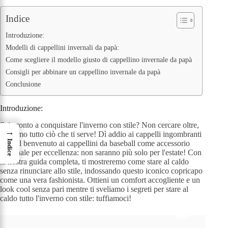
Indice
Introduzione:
Modelli di cappellini invernali da papà:
Come scegliere il modello giusto di cappellino invernale da papà
Consigli per abbinare un cappellino invernale da papà
Conclusione
Introduzione:
Sei pronto a conquistare l'inverno con stile? Non cercare oltre,
→
abbiamo tutto ciò che ti serve! Dì addio ai cappelli ingombranti
Indice
e dai il benvenuto ai cappellini da baseball come accessorio
invernale per eccellenza: non saranno più solo per l'estate! Con
la nostra guida completa, ti mostreremo come stare al caldo
senza rinunciare allo stile, indossando questo iconico copricapo
come una vera fashionista. Ottieni un comfort accogliente e un
look cool senza pari mentre ti sveliamo i segreti per stare al
caldo tutto l'inverno con stile: tuffiamoci!