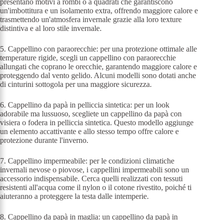
presentano motivi a rombi o a quadrati che garantiscono
un'imbottitura e un isolamento extra, offrendo maggiore calore e
trasmettendo un'atmosfera invernale grazie alla loro texture
distintiva e al loro stile invernale.
5. Cappellino con paraorecchie: per una protezione ottimale alle
temperature rigide, scegli un cappellino con paraorecchie
allungati che coprano le orecchie, garantendo maggiore calore e
proteggendo dal vento gelido. Alcuni modelli sono dotati anche
di cinturini sottogola per una maggiore sicurezza.
6. Cappellino da papà in pelliccia sintetica: per un look
adorabile ma lussuoso, scegliete un cappellino da papà con
visiera o fodera in pelliccia sintetica. Questo modello aggiunge
un elemento accattivante e allo stesso tempo offre calore e
protezione durante l'inverno.
7. Cappellino impermeabile: per le condizioni climatiche
invernali nevose o piovose, i cappellini impermeabili sono un
accessorio indispensabile. Cerca quelli realizzati con tessuti
resistenti all'acqua come il nylon o il cotone rivestito, poiché ti
aiuteranno a proteggere la testa dalle intemperie.
8. Cappellino da papà in maglia: un cappellino da papà in