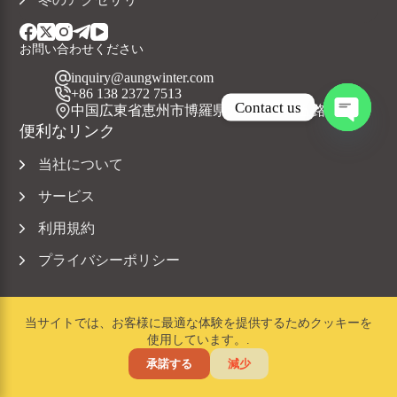
お問い合わせください
inquiry@aungwinter.com
+86 138 2372 7513
Contact us
中国広東省恵州市博羅県元洲鎮上興五路
便利なリンク
O
p
当社について
e
n
サービス
c
h
利用規約
a
t
プライバシーポリシー
y
当サイトでは、お客様に最適な体験を提供するためクッキーを
使用しています。.
著作権 © 2023 Aungwinter 全著作権所有。.
承諾する
減少
ホーム