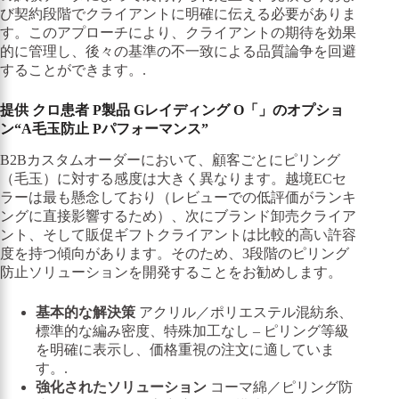
び契約段階でクライアントに明確に伝える必要がありま
す。このアプローチにより、クライアントの期待を効果
的に管理し、後々の基準の不一致による品質論争を回避
することができます。.
提供
クロ
患者
P
製品
G
レイディング
O
「」のオプショ
ン“
A
毛玉防止
P
パフォーマンス”
B2Bカスタムオーダーにおいて、顧客ごとにピリング
（毛玉）に対する感度は大きく異なります。越境ECセ
ラーは最も懸念しており（レビューでの低評価がランキ
ングに直接影響するため）、次にブランド卸売クライア
ント、そして販促ギフトクライアントは比較的高い許容
度を持つ傾向があります。そのため、3段階のピリング
防止ソリューションを開発することをお勧めします。
基本的な解決策
アクリル／ポリエステル混紡糸、
標準的な編み密度、特殊加工なし – ピリング等級
を明確に表示し、価格重視の注文に適していま
す。.
強化されたソリューション
コーマ綿／ピリング防