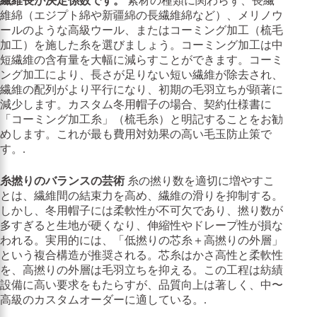
繊維長が決定係数です。
素材の種類に関わらず、長繊
維綿（エジプト綿や新疆綿の長繊維綿など）、メリノウ
ールのような高級ウール、またはコーミング加工（梳毛
加工）を施した糸を選びましょう。コーミング加工は中
短繊維の含有量を大幅に減らすことができます。コーミ
ング加工により、長さが足りない短い繊維が除去され、
繊維の配列がより平行になり、初期の毛羽立ちが顕著に
減少します。カスタム冬用帽子の場合、契約仕様書に
「コーミング加工糸」（梳毛糸）と明記することをお勧
めします。これが最も費用対効果の高い毛玉防止策で
す。.
糸撚りのバランスの芸術
糸の撚り数を適切に増やすこ
とは、繊維間の結束力を高め、繊維の滑りを抑制する。
しかし、冬用帽子には柔軟性が不可欠であり、撚り数が
多すぎると生地が硬くなり、伸縮性やドレープ性が損な
われる。実用的には、「低撚りの芯糸＋高撚りの外層」
という複合構造が推奨される。芯糸はかさ高性と柔軟性
を、高撚りの外層は毛羽立ちを抑える。この工程は紡績
設備に高い要求をもたらすが、品質向上は著しく、中〜
高級のカスタムオーダーに適している。.