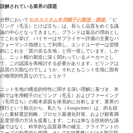
誤解されている業界の課題
分野において
B2Bカスタム冬用帽子の製造・調達
, 「ピ
リング（毛玉）とけば立ち」は、長らく品質をめぐる議
論の中心となってきました。ブランドは返品の理由とし
てこれを挙げ、バイヤーはサプライヤー評価の主要なパ
フォーマンス指標として利用し、エンドユーザーは習慣
的にこれを「質の劣る生地」と同一視しています。しか
し、ニット帽の製造に深く関わっているメーカーとし
て、この認識を再検討する必要があります。ピリングは
品質の欠陥なのでしょうか、それともニット生地に固有
の物理的性質なのでしょうか？
ニット生地の構造的特性に関する深い理解に基づき、本
稿では冬用帽子のピリング（毛玉）およびファーイング
（毛羽立ち）の根本原因を体系的に分析します。業界の
慣行という観点から、私たち（Aungwinter）は、的を絞
った素材選定戦略、プロセス最適化対策、および顧客満
足度管理の方法を提案します。これは単なる技術的な議
論ではなく、科学的な品質基準の確立、クライアントの
ニーズの効果的な管理、そしてB2B業務における製品競