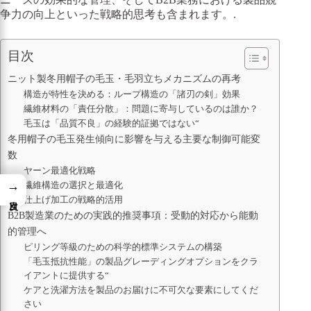
争力の向上といった戦略的思考も含まれます。.
目次
ニット製冬用帽子の毛玉・毛羽立ちメカニズムの再考
構造が特性を決める：ループ構造の「諸刃の剣」効果
繊維材料の「責任分散」：問題に寄与しているのは誰か？
毛玉は「品質不良」の経験的証拠ではない“
冬用帽子の毛玉発生傾向に影響を与える主要な制御可能変
数
ヤーン最適化戦略
→
繊維構造の選択と最適化
仕上げ加工の戦略的活用
B2B製造業のための実践的推奨事項：受動的対応から能動
的管理へ
ピリング等級のための科学的標準システムの構築
「毛玉抵抗性能」の製品グレーディングオプションをクラ
イアントに提供する“
ケアと洗濯方法を製品のお届けに不可欠な要素にしてくだ
さい