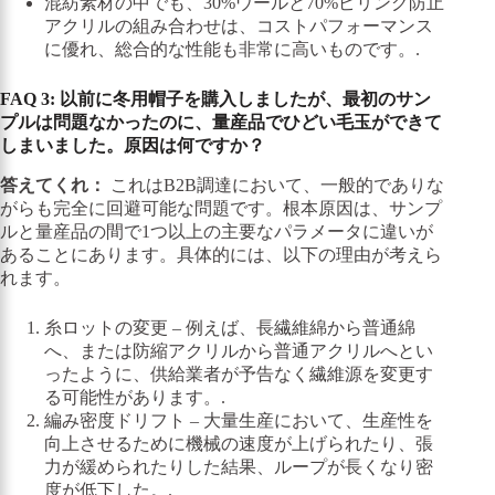
混紡素材の中でも、30%ウールと70%ピリング防止
アクリルの組み合わせは、コストパフォーマンス
に優れ、総合的な性能も非常に高いものです。.
FAQ 3: 以前に冬用帽子を購入しましたが、最初のサン
プルは問題なかったのに、量産品でひどい毛玉ができて
しまいました。原因は何ですか？
答えてくれ：
これはB2B調達において、一般的でありな
がらも完全に回避可能な問題です。根本原因は、サンプ
ルと量産品の間で1つ以上の主要なパラメータに違いが
あることにあります。具体的には、以下の理由が考えら
れます。
糸ロットの変更 – 例えば、長繊維綿から普通綿
へ、または防縮アクリルから普通アクリルへとい
ったように、供給業者が予告なく繊維源を変更す
る可能性があります。.
編み密度ドリフト – 大量生産において、生産性を
向上させるために機械の速度が上げられたり、張
力が緩められたりした結果、ループが長くなり密
度が低下した。.