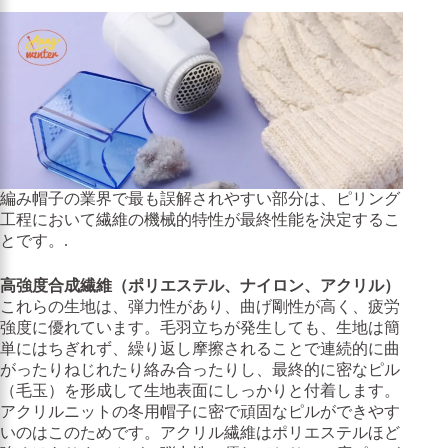
編み帽子の業界で最も誤解されやすい部分は、ピリング
工程において繊維の機械的特性が最終性能を決定するこ
とです。.
高強度合成繊維（ポリエステル、ナイロン、アクリル）
これらの生地は、弾力性があり、曲げ剛性が高く、疲労
強度に優れています。毛羽立ちが発生しても、生地は簡
単にはちぎれず、繰り返し摩擦されることで連続的に曲
がったりねじれたり絡み合ったりし、最終的に密なピル
（毛玉）を形成して生地表面にしっかりと付着します。
アクリルニットの冬用帽子に密で頑固なピルができやす
いのはこのためです。アクリル繊維はポリエステルほど