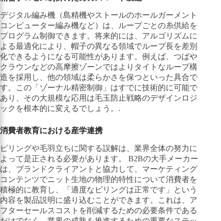
デジタル編み機（島精機やストールのホールガーメント
コンピューター編み機など）は、ループごとの糸供給を
プログラム制御できます。将来的には、アルゴリズムに
よる最適化により、帽子の異なる領域でループ長を差別
化できるようになる可能性があります。例えば、つばや
クラウンなどの高摩擦ゾーンではよりタイトなループ構
造を採用し、他の領域は柔らかさを保つといった具合で
す。この「ゾーナル精密制御」はすでに技術的に可能で
あり、その大規模な応用は毛玉防止戦略のデザインロジ
ックを根本的に変えるでしょう。.
消費者教育における産学連携
ピリングや毛羽立ちに関する誤解は、業界全体の努力に
よって是正される必要があります。 B2Bの大手メーカー
は、ブランドクライアントと協力して、マーケティング
コンテンツでニット生地の物理的特性について消費者を
積極的に教育し、「適度なピリングは正常です」という
内容を製品説明に盛り込むことができます。これは、ア
フターセールスコストを削減するための必要条件である
だけでなく、業界の成熟を推進するための重要なステッ