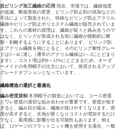
抗ピリング加工繊維の応用
現在、市場では、繊維強度
の低減、断面形状の変更、ピリング防止剤の添加などの
手法によって製造された、特殊なピリング防止アクリル
繊維やピリング防止ポリエステル繊維が販売されていま
す。これらの素材の原理は、繊維が延々と絡み合うので
はなく、ピリングが形成される前に繊維が能動的に断
裂・剥離するようにすることにあります。 ピリング防
止アクリル繊維を例にとると、そのピリング耐性グレー
ドは3～4に達し（通常のアクリル繊維は1～2にとどまり
ます）、コスト増は約8～12%にとどまるため、オーダ
ーメイドの冬用帽子の注文において、推奨されるアップ
グレードオプションとなっています。.
繊維構造の選択と最適化
編み密度規制
冬用帽子の製造においては、コース密度
とワレ密度の適切な組み合わせが重要です。密度が低す
ぎると、編み目が緩み、繊維が抜けやすくなります。密
度が高すぎると、生地が硬くなりコストが増加するだけ
でなく、着用感に影響が出る可能性もあります。例え
ば、12ゲージのフラットニット機を使用する場合、一般