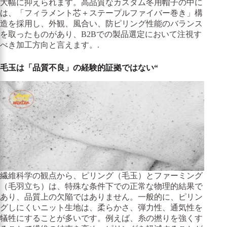
大幅に抑えられます。高品質なカスタム冬用帽子の中に
は、「フィラメント芯＋ステープルファイバー巻き」構
造を採用し、外観、風合い、防ピリング性能のバランス
を取ったものがあり、B2Bでの製品選定において注視す
べき加工方向と言えます。.
毛玉は「品質不良」の経験的証拠ではない“
繊維科学の観点から、ピリング（毛玉）とファーミング
（毛羽立ち）は、特殊な条件下での正常な物理的結果で
あり、品質上の欠陥ではありません。一般的に、ピリン
グしにくいニット生地は、柔らかさ、弾力性、通気性を
犠牲にすることが多いです。例えば、糸の撚りを強くす