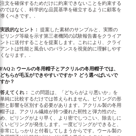
注文を確保するためだけに約束できないことを約束する
のではなく、科学的な品質基準を確立するように顧客を
導くべきです。.
実践的なヒント：
提案した素材のサンプルと、実際の
ピリング等級を示す第三者機関の試験報告書をクライア
ントに送付することを提案します。これにより、クライ
アントは性能と風合いのバランスを視覚的に理解しやす
くなります。.
FAQ 2: ウールの冬用帽子とアクリルの冬用帽子では、
どちらが毛玉ができやすいですか？
どう選べばいいで
すか？
答えてくれ：
この問題は、「どちらがより悪いか」を
単純に比較するだけでは答えられません。ピリングの形
態と影響を区別する必要があります。アクリル製の冬用
帽子は、アクリル繊維が持つ優れた靭性と弾力性のた
め、ピリングがより早く、より密でしつこい、除去しに
くいピリングが発生します。一度ピリングができると、
非常にしっかりと付着してしまうからです。ウール製の