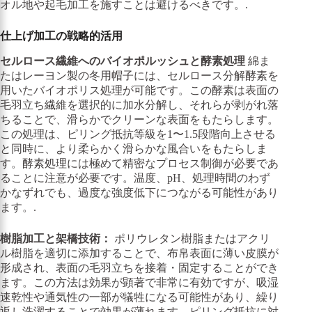
オル地や起毛加工を施すことは避けるべきです。.
仕上げ加工の戦略的活用
セルロース繊維へのバイオポルッシュと酵素処理
綿ま
たはレーヨン製の冬用帽子には、セルロース分解酵素を
用いたバイオポリス処理が可能です。この酵素は表面の
毛羽立ち繊維を選択的に加水分解し、それらが剥がれ落
ちることで、滑らかでクリーンな表面をもたらします。
この処理は、ピリング抵抗等級を1〜1.5段階向上させる
と同時に、より柔らかく滑らかな風合いをもたらしま
す。酵素処理には極めて精密なプロセス制御が必要であ
ることに注意が必要です。温度、pH、処理時間のわず
かなずれでも、過度な強度低下につながる可能性があり
ます。.
樹脂加工と架橋技術：
ポリウレタン樹脂またはアクリ
ル樹脂を適切に添加することで、布帛表面に薄い皮膜が
形成され、表面の毛羽立ちを接着・固定することができ
ます。この方法は効果が顕著で非常に有効ですが、吸湿
速乾性や通気性の一部が犠牲になる可能性があり、繰り
返し洗濯することで効果が薄れます。ピリング抵抗に対