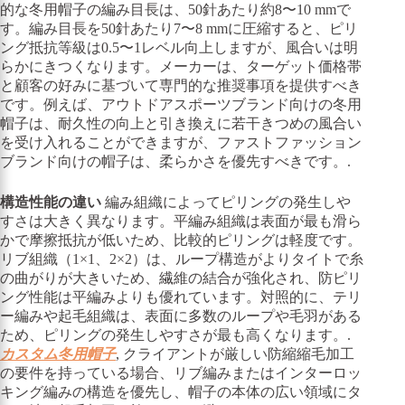
的な冬用帽子の編み目長は、50針あたり約8〜10 mmで
す。編み目長を50針あたり7〜8 mmに圧縮すると、ピリ
ング抵抗等級は0.5〜1レベル向上しますが、風合いは明
らかにきつくなります。メーカーは、ターゲット価格帯
と顧客の好みに基づいて専門的な推奨事項を提供すべき
です。例えば、アウトドアスポーツブランド向けの冬用
帽子は、耐久性の向上と引き換えに若干きつめの風合い
を受け入れることができますが、ファストファッション
ブランド向けの帽子は、柔らかさを優先すべきです。.
構造性能の違い
編み組織によってピリングの発生しや
すさは大きく異なります。平編み組織は表面が最も滑ら
かで摩擦抵抗が低いため、比較的ピリングは軽度です。
リブ組織（1×1、2×2）は、ループ構造がよりタイトで糸
の曲がりが大きいため、繊維の結合が強化され、防ピリ
ング性能は平編みよりも優れています。対照的に、テリ
ー編みや起毛組織は、表面に多数のループや毛羽がある
ため、ピリングの発生しやすさが最も高くなります。.
カスタム冬用帽子
, クライアントが厳しい防縮縮毛加工
の要件を持っている場合、リブ編みまたはインターロッ
キング編みの構造を優先し、帽子の本体の広い領域にタ