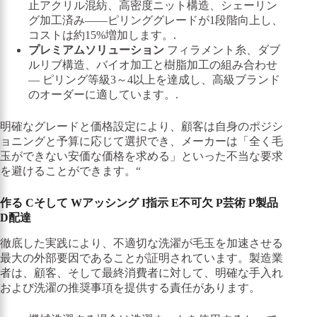
止アクリル混紡、高密度ニット構造、シェーリン
グ加工済み――ピリンググレードが1段階向上し、
コストは約15%増加します。.
プレミアムソリューション
フィラメント糸、ダブ
ルリブ構造、バイオ加工と樹脂加工の組み合わせ
― ピリング等級3～4以上を達成し、高級ブランド
のオーダーに適しています。.
明確なグレードと価格設定により、顧客は自身のポジシ
ョニングと予算に応じて選択でき、メーカーは「全く毛
玉ができない安価な価格を求める」といった不当な要求
を避けることができます。“
作る
C
そして
W
アッシング
I
指示
E
不可欠
P
芸術
P
製品
D
配達
徹底した実践により、不適切な洗濯が毛玉を加速させる
最大の外部要因であることが証明されています。製造業
者は、顧客、そして最終消費者に対して、明確な手入れ
および洗濯の推奨事項を提供する責任があります。