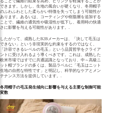
ることで繊維の結束を高め、ピリングを軽減することが
できます。しかし、生地の風合いが硬くなり、冬用帽子
のふわふわとした柔らかい特徴を失ってしまう可能性が
あります。あるいは、コーティングや樹脂層を追加する
ことで、繊維の通気性や吸湿性が低下し、着用時の快適
さに影響を与える可能性があります。.
したがって、成熟したB2Bメーカーは、「決して毛玉は
できない」という非現実的な約束をするのではなく、
「許容できるレベルの毛玉」という品質哲学をクライア
ントに受け入れるよう導くべきです。これは、成熟した
欧米市場ではすでに共通認識となっており、中～高級ニ
ット帽ブランドの多くは、製品ラベルに「毛玉はニット
生地の自然な特性です」と明記し、科学的なケアとメン
テナンス方法を提供しています。.
冬用帽子の毛玉発生傾向に影響を与える主要な制御可能
変数