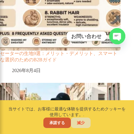
お問い合わせ
チ
ャ
セーターの生地9選：メリット・デメリット、スマート
ッ
な選択のためのB2Bガイド
テ
2026年8月4日
ィ
を
開
き
ま
す
当サイトでは、お客様に最適な体験を提供するためクッキーを
使用しています。.
承諾する
減少
ホーム