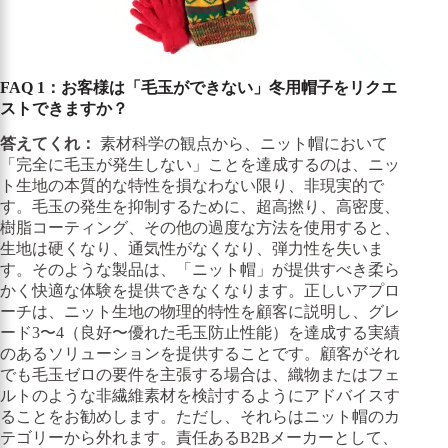
FAQ 1：お客様は「毛玉ができない」冬用帽子をリクエ
ストできますか？
答えてくれ：
素材科学の観点から、ニット帽において
「完全に毛玉が発生しない」ことを達成するのは、ニッ
ト生地の本質的な特性を損なわない限り、非現実的で
す。毛玉の発生を抑制するために、超高撚り、高密度、
樹脂コーティング、その他の過度な方法を使用すると、
生地は硬くなり、通気性がなくなり、弾力性を失いま
す。そのような製品は、「ニット帽」が提供すべき柔ら
かく快適な体験を提供できなくなります。正しいアプロ
ーチは、ニット生地の物理的特性を顧客に説明し、グレ
ード3〜4（良好〜優れた毛玉防止性能）を達成する実績
のあるソリューションを提供することです。顧客がそれ
でも毛玉ゼロの要件を主張する場合は、織物またはフェ
ルトのような非繊維素材を検討するようにアドバイスす
ることをお勧めします。ただし、それらはニット帽のカ
テゴリーから外れます。責任あるB2Bメーカーとして、