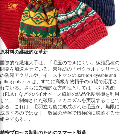
原材料の継続的な革新
国際的な繊維大手は、「毛玉のできにくい」繊維品種の
開発を加速させている。東洋紡の「ボクセル」シリーズ
の防縮アクリルや、イーストマンの катион dyeable anti-
pilling polyester は、すでに高級冬物帽子の市場で応用さ
れている。さらに先端的な方向性としては、ポリ乳酸
（PLA）などのバイオベース繊維の結晶化度制御を利用
して、「制御された破壊」メカニズムを実現することで
ある。これは、毛羽立ち後に形成された毛玉が、無限に
成長するのではなく、数回の摩擦で積極的に脱落する仕
組みである。.
精密プロセス制御のためのスマート製造