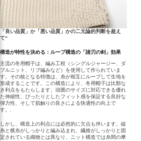
「良い品質」か「悪い品質」かの二元論的判断を超え
て“
構造が特性を決める：ループ構造の「諸刃の剣」効果
主流の冬用帽子は、編み工程（シングルジャージー、ダ
ブルニット、リブ編みなど）を使用して作られていま
す。その核となる特徴は、糸が相互にループして生地を
形成することです。この構造により、冬用帽子は比類な
き利点をもたらします。頭囲のサイズに対応できる優れ
た伸縮性、ぴったりとしたフィット感を保証する良好な
弾力性、そして肌触りの良さによる快適性の向上で
す。.
しかし、構造上の利点には必然的に欠点も伴います。縦
糸と横糸がしっかりと編み込まれ、繊維がしっかりと固
定されている織物とは異なり、ニット構造では糸間の摩