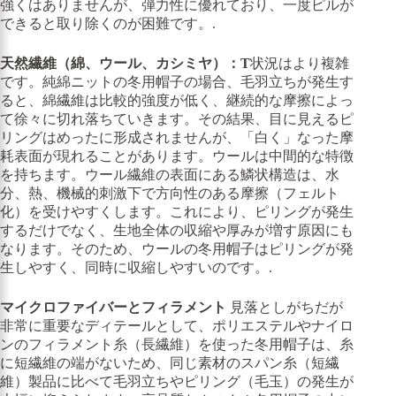
強くはありませんが、弾力性に優れており、一度ピルが
できると取り除くのが困難です。.
天然繊維（綿、ウール、カシミヤ）：T
状況はより複雑
です。純綿ニットの冬用帽子の場合、毛羽立ちが発生す
ると、綿繊維は比較的強度が低く、継続的な摩擦によっ
て徐々に切れ落ちていきます。その結果、目に見えるピ
リングはめったに形成されませんが、「白く」なった摩
耗表面が現れることがあります。ウールは中間的な特徴
を持ちます。ウール繊維の表面にある鱗状構造は、水
分、熱、機械的刺激下で方向性のある摩擦（フェルト
化）を受けやすくします。これにより、ピリングが発生
するだけでなく、生地全体の収縮や厚みが増す原因にも
なります。そのため、ウールの冬用帽子はピリングが発
生しやすく、同時に収縮しやすいのです。.
マイクロファイバーとフィラメント
見落としがちだが
非常に重要なディテールとして、ポリエステルやナイロ
ンのフィラメント糸（長繊維）を使った冬用帽子は、糸
に短繊維の端がないため、同じ素材のスパン糸（短繊
維）製品に比べて毛羽立ちやピリング（毛玉）の発生が