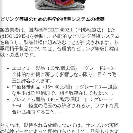
ピリング等級のための科学的標準システムの構築
製造業者は、国内標準GB/T 4802.1（円形軌道法）また
はISO 12945-1を参照し、内部的なピリング等級システム
を確立し、製品仕様に組み込むことが推奨されます。冬
季用帽子製品については、合理的なピリング等級目標は
以下の通りです。
エコノミー製品（15元/個未満）：グレード2～3 –
全体的な外観に著しく影響しない限り、目立つ毛
玉は許容されます。.
中価格帯商品（15〜40元/個）：グレード3 — 適度
な毛玉は許容範囲で、相当数存在してもよい。.
プレミアム商品（40人民元/個以上）：グレード
3〜4 — 軽度の毛玉のみ許容されるが、ソフトな風
合いは維持すること。.
とりわけ、期待される成績については、サンプルの実際
の試験データによって裏付けられた上で、見積もりおよ