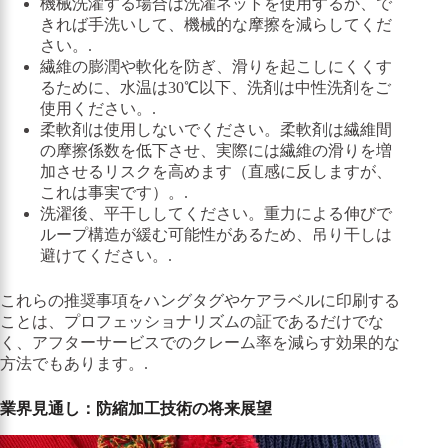
機械洗濯する場合は洗濯ネットを使用するか、で
きれば手洗いして、機械的な摩擦を減らしてくだ
さい。.
繊維の膨潤や軟化を防ぎ、滑りを起こしにくくす
るために、水温は30℃以下、洗剤は中性洗剤をご
使用ください。.
柔軟剤は使用しないでください。柔軟剤は繊維間
の摩擦係数を低下させ、実際には繊維の滑りを増
加させるリスクを高めます（直感に反しますが、
これは事実です）。.
洗濯後、平干ししてください。重力による伸びで
ループ構造が緩む可能性があるため、吊り干しは
避けてください。.
これらの推奨事項をハングタグやケアラベルに印刷する
ことは、プロフェッショナリズムの証であるだけでな
く、アフターサービスでのクレーム率を減らす効果的な
方法でもあります。.
業界見通し：防縮加工技術の将来展望