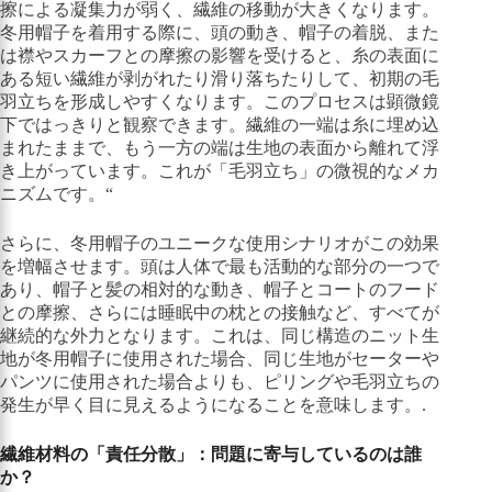
擦による凝集力が弱く、繊維の移動が大きくなります。
冬用帽子を着用する際に、頭の動き、帽子の着脱、また
は襟やスカーフとの摩擦の影響を受けると、糸の表面に
ある短い繊維が剥がれたり滑り落ちたりして、初期の毛
羽立ちを形成しやすくなります。このプロセスは顕微鏡
下ではっきりと観察できます。繊維の一端は糸に埋め込
まれたままで、もう一方の端は生地の表面から離れて浮
き上がっています。これが「毛羽立ち」の微視的なメカ
ニズムです。“
さらに、冬用帽子のユニークな使用シナリオがこの効果
を増幅させます。頭は人体で最も活動的な部分の一つで
あり、帽子と髪の相対的な動き、帽子とコートのフード
との摩擦、さらには睡眠中の枕との接触など、すべてが
継続的な外力となります。これは、同じ構造のニット生
地が冬用帽子に使用された場合、同じ生地がセーターや
パンツに使用された場合よりも、ピリングや毛羽立ちの
発生が早く目に見えるようになることを意味します。.
繊維材料の「責任分散」：問題に寄与しているのは誰
か？