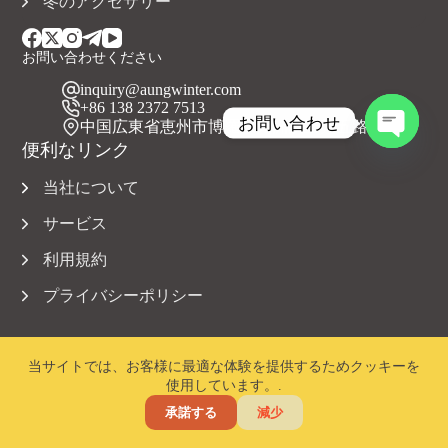
冬のアクセサリー
お問い合わせください
inquiry@aungwinter.com
+86 138 2372 7513
お問い合わせ
中国広東省恵州市博羅県元洲鎮上興五路
便利なリンク
チ
ャ
当社について
ッ
テ
サービス
ィ
利用規約
を
開
プライバシーポリシー
き
ま
す
当サイトでは、お客様に最適な体験を提供するためクッキーを
使用しています。.
著作権 © 2023 Aungwinter 全著作権所有。.
承諾する
減少
ホーム