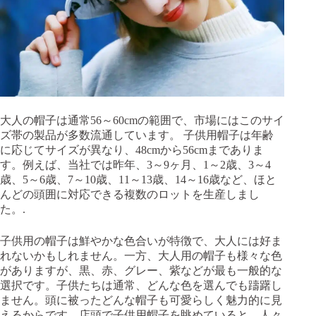
大人の帽子は通常56～60cmの範囲で、市場にはこのサイ
ズ帯の製品が多数流通しています。 子供用帽子は年齢
に応じてサイズが異なり、48cmから56cmまでありま
す。例えば、当社では昨年、3～9ヶ月、1～2歳、3～4
歳、5～6歳、7～10歳、11～13歳、14～16歳など、ほと
んどの頭囲に対応できる複数のロットを生産しまし
た。.
子供用の帽子は鮮やかな色合いが特徴で、大人には好ま
れないかもしれません。一方、大人用の帽子も様々な色
がありますが、黒、赤、グレー、紫などが最も一般的な
選択です。子供たちは通常、どんな色を選んでも躊躇し
ません。頭に被ったどんな帽子も可愛らしく魅力的に見
えるからです。店頭で子供用帽子を眺めていると、人々