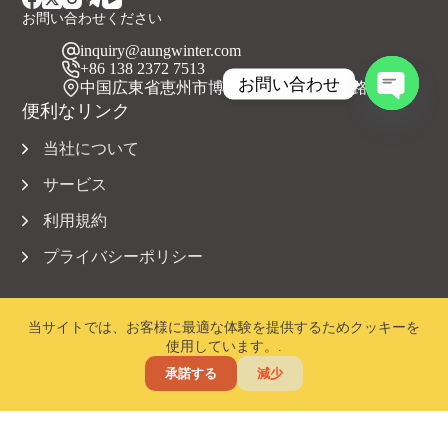
お問い合わせください
inquiry@aungwinter.com
+86 138 2372 7513
お問い合わせ
中国広東省恵州市博羅県元洲鎮上興五路
便利なリンク
チ
ャ
当社について
ッ
テ
サービス
ィ
利用規約
を
開
プライバシーポリシー
き
ま
す
当サイトでは、お客様に最適な体験を提供するためクッキーを
使用しています。.
著作権 © 2023 Aungwinter 全著作権所有。.
承諾する
減少
ホーム
メール