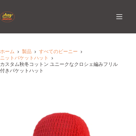
コ
ン
テ
ン
ツ
へ
ス
キ
ホーム
製品
すべてのビーニー
ッ
ニットバケットハット
プ
カスタム秋冬コットン ユニークなクロシェ編みフリル
付きバケットハット