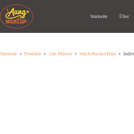
Zum
Inhalt
springen
Startseite
Über
Startseite
Produkte
Alle Mützen
Strick-Bucket-Hüte
Indiv