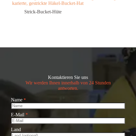
karierte, gestrickte Häkel-Bucket-Hat
Strick-Bucket-Hüte
Kontaktieren Sie uns
Wir werden Ihnen innerhalb von 24 Stunden
antworten.
Name
*
E-Mail
*
Land