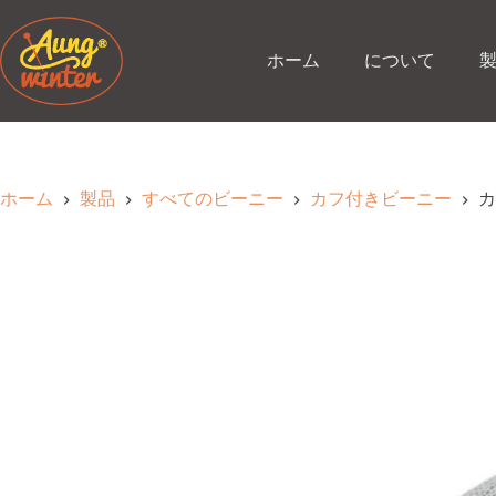
コ
ン
テ
ホーム
について
ン
ツ
へ
ス
キ
ッ
ホーム
製品
すべてのビーニー
カフ付きビーニー
カ
プ