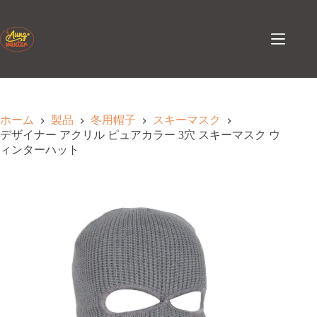
コ
ン
テ
ン
ツ
へ
ス
キ
ホーム
製品
冬用帽子
スキーマスク
ッ
デザイナー アクリル ピュアカラー 3穴 スキーマスク ウ
プ
ィンターハット