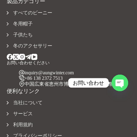
製品カテゴリー
すべてのビーニー
冬用帽子
子供たち
冬のアクセサリー
お問い合わせください
inquiry@aungwinter.com
+86 138 2372 7513
お問い合わせ
中国広東省恵州市博羅県元洲鎮上興五路
便利なリンク
チ
ャ
当社について
ッ
テ
サービス
ィ
利用規約
を
開
プライバシーポリシー